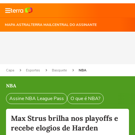
MAPA ASTRAL
TERRA MAIL
CENTRAL DO ASSINANTE
Capa
Esportes
Basquete
NBA
NBA
Assine NBA League Pass
O que é NBA?
Max Strus brilha nos playoffs e
recebe elogios de Harden