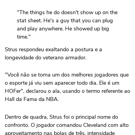
"The things he do doesn't show up on the
stat sheet. He's a guy that you can plug
and play anywhere. He showed up big
time."
Strus respondeu exaltando a postura e a
Max Strus on Harden:
longevidade do veterano armador.
"You don't become one of the best players
"Você não se torna um dos melhores jogadores que
the game has ever seen without showing
o esporte já viu sem aparecer todo dia. Ele é um
up everyday. He's a HOFer."
HOFer", declarou o ala, usando o termo referente ao
pic.twitter.com/JoP4CP8XVz
Hall da Fama da NBA.
— ¹⁰ (@HoodiGarland)
May 14, 2026
Dentro de quadra, Strus foi o principal nome do
confronto. O jogador comandou Cleveland com alto
aproveitamento nas bolas de três, intensidade