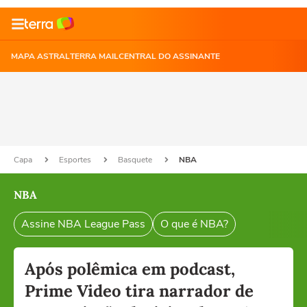
MAPA ASTRAL
TERRA MAIL
CENTRAL DO ASSINANTE
Capa
Esportes
Basquete
NBA
NBA
Assine NBA League Pass
O que é NBA?
Após polêmica em podcast,
Prime Video tira narrador de