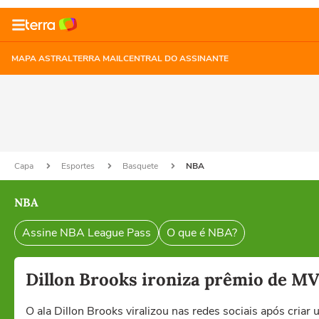
MAPA ASTRAL
TERRA MAIL
CENTRAL DO ASSINANTE
Capa
Esportes
Basquete
NBA
NBA
Assine NBA League Pass
O que é NBA?
Dillon Brooks ironiza prêmio de MVP
O ala Dillon Brooks viralizou nas redes sociais após criar