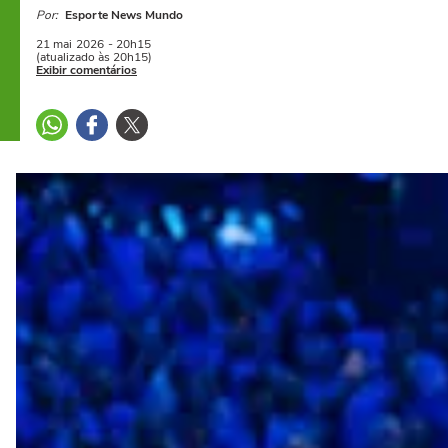
Por:
Esporte News Mundo
21 mai
2026
- 20h15
(atualizado às 20h15)
Exibir comentários