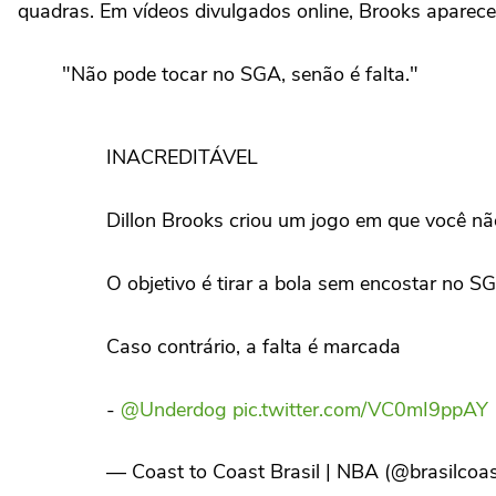
quadras. Em vídeos divulgados online, Brooks aparece
"Não pode tocar no SGA, senão é falta."
INACREDITÁVEL
Dillon Brooks criou um jogo em que voc
O objetivo é tirar a bola sem encostar no S
Caso contrário, a falta é marcada
-
@Underdog
pic.twitter.com/VC0mI9ppAY
— Coast to Coast Brasil | NBA (@brasilcoa