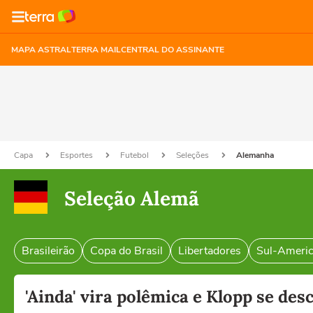
MAPA ASTRAL
TERRA MAIL
CENTRAL DO ASSINANTE
Capa
Esportes
Futebol
Seleções
Alemanha
Seleção Alemã
Brasileirão
Copa do Brasil
Libertadores
Sul-Ameri
'Ainda' vira polêmica e Klopp se des