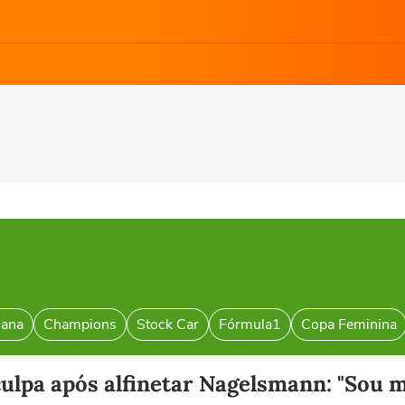
cana
Champions
Stock Car
Fórmula1
Copa Feminina
culpa após alfinetar Nagelsmann: "Sou m