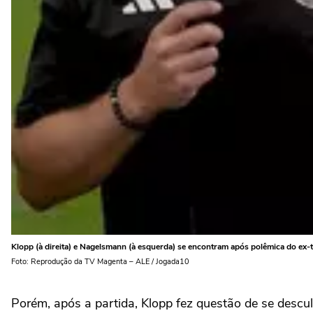
Klopp (à direita) e Nagelsmann (à esquerda) se encontram após polêmica do ex-t
Foto: Reprodução da TV Magenta – ALE / Jogada10
Porém, após a partida, Klopp fez questão de se descul