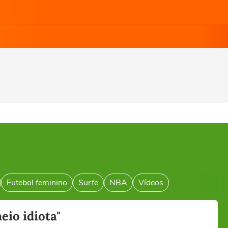
Futebol feminino
Surfe
NBA
Vídeos
eio idiota"