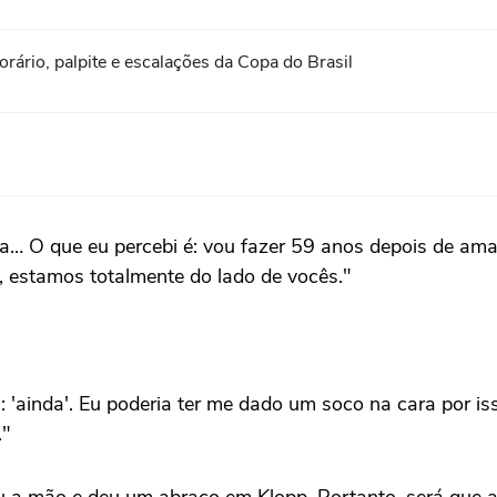
horário, palpite e escalações da Copa do Brasil
sa… O que eu percebi é: vou fazer 59 anos depois de ama
 estamos totalmente do lado de vocês."
'ainda'. Eu poderia ter me dado um soco na cara por isso
."
 a mão e deu um abraço em Klopp. Portanto, será que a