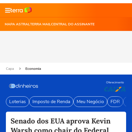
MAPA ASTRAL
TERRA MAIL
CENTRAL DO ASSINANTE
Capa
Economia
Oferecimento
Loterias
Imposto de Renda
Meu Negócio
FDR
Li
Senado dos EUA aprova Kevin
Warsh como chair do Federal