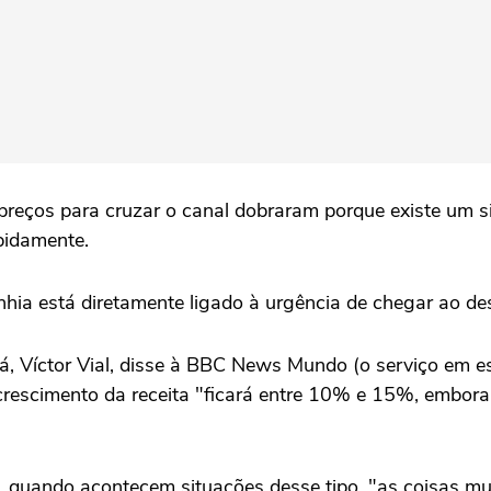
preços para cruzar o canal dobraram porque existe um s
pidamente.
ia está diretamente ligado à urgência de chegar ao des
má, Víctor Vial, disse à BBC News Mundo (o serviço em 
 crescimento da receita "ficará entre 10% e 15%, embora
ue, quando acontecem situações desse tipo, "as coisas m