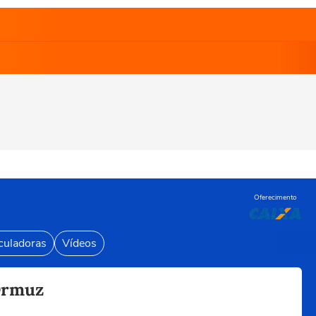
Oferecimento
culadoras
Vídeos
 Ormuz