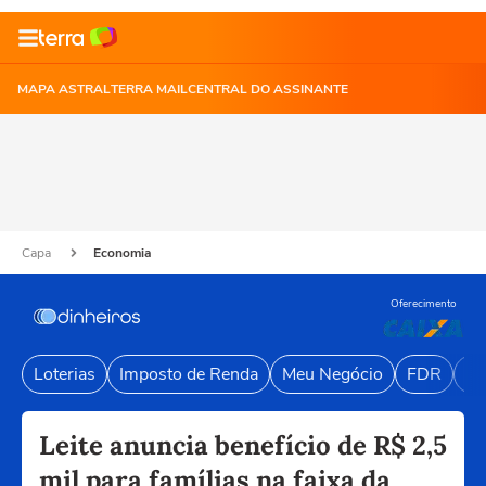
MAPA ASTRAL
TERRA MAIL
CENTRAL DO ASSINANTE
Capa
Economia
Oferecimento
Loterias
Imposto de Renda
Meu Negócio
FDR
Li
Leite anuncia benefício de R$ 2,5
mil para famílias na faixa da