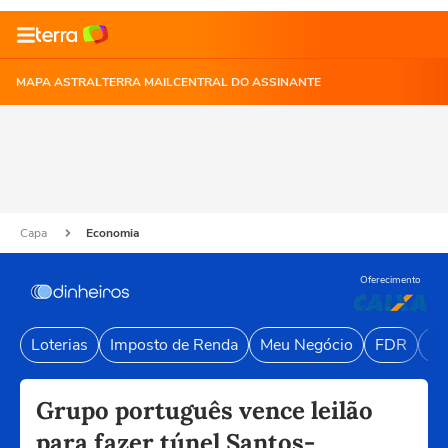
MAPA ASTRAL
TERRA MAIL
CENTRAL DO ASSINANTE
Capa
Economia
Oferecimento
Loterias
Imposto de Renda
Meu Negócio
FDR
Li
Grupo português vence leilão
para fazer túnel Santos-