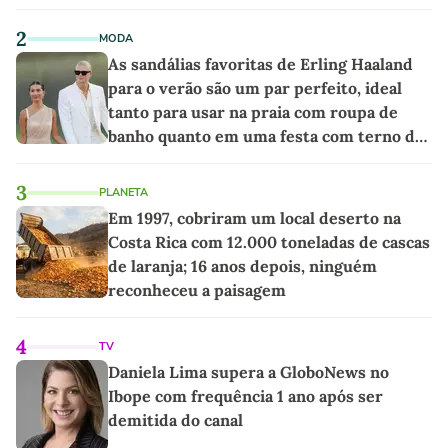
2
MODA
As sandálias favoritas de Erling Haaland
para o verão são um par perfeito, ideal
tanto para usar na praia com roupa de
banho quanto em uma festa com terno de
linho
3
PLANETA
Em 1997, cobriram um local deserto na
Costa Rica com 12.000 toneladas de cascas
de laranja; 16 anos depois, ninguém
reconheceu a paisagem
4
TV
Daniela Lima supera a GloboNews no
Ibope com frequência 1 ano após ser
demitida do canal