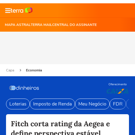
MAPA ASTRAL
TERRA MAIL
CENTRAL DO ASSINANTE
Capa
Economia
Oferecimento
Loterias
Imposto de Renda
Meu Negócio
FDR
Li
Fitch corta rating da Aegea e
define perspectiva estável