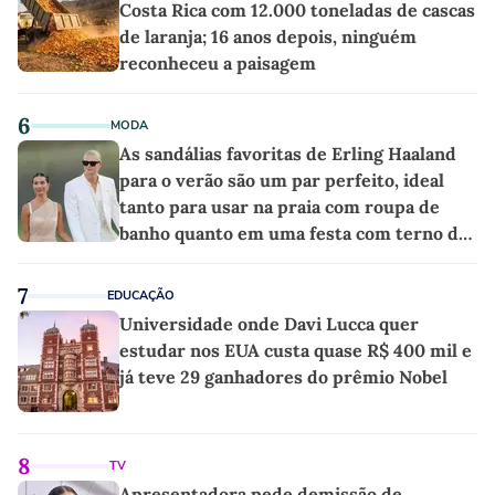
Costa Rica com 12.000 toneladas de cascas
de laranja; 16 anos depois, ninguém
reconheceu a paisagem
6
MODA
As sandálias favoritas de Erling Haaland
para o verão são um par perfeito, ideal
tanto para usar na praia com roupa de
banho quanto em uma festa com terno de
linho
7
EDUCAÇÃO
Universidade onde Davi Lucca quer
estudar nos EUA custa quase R$ 400 mil e
já teve 29 ganhadores do prêmio Nobel
8
TV
Apresentadora pede demissão de