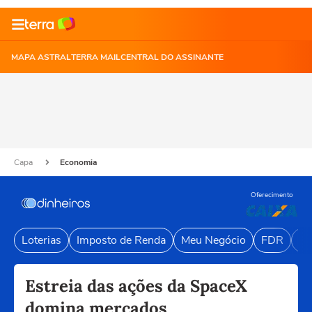
MAPA ASTRAL
TERRA MAIL
CENTRAL DO ASSINANTE
Capa
Economia
Oferecimento
Loterias
Imposto de Renda
Meu Negócio
FDR
Li
Estreia das ações da SpaceX
domina mercados