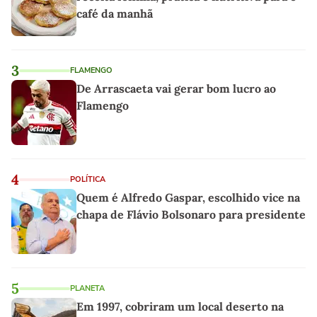
café da manhã
3
FLAMENGO
De Arrascaeta vai gerar bom lucro ao
Flamengo
4
POLÍTICA
Quem é Alfredo Gaspar, escolhido vice na
chapa de Flávio Bolsonaro para presidente
5
PLANETA
Em 1997, cobriram um local deserto na