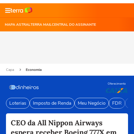
MAPA ASTRAL
TERRA MAIL
CENTRAL DO ASSINANTE
Capa
Economia
Oferecimento
Loterias
Imposto de Renda
Meu Negócio
FDR
Li
CEO da All Nippon Airways
espera receber Boeing 777X em