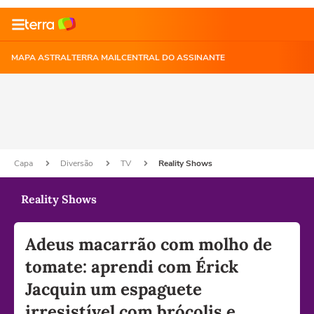
MAPA ASTRAL
TERRA MAIL
CENTRAL DO ASSINANTE
Capa
Diversão
TV
Reality Shows
Reality Shows
Adeus macarrão com molho de
tomate: aprendi com Érick
Jacquin um espaguete
irresistível com brócolis e