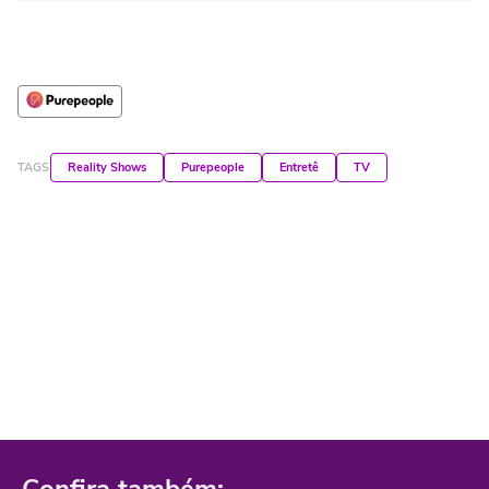
TAGS
Reality Shows
Purepeople
Entretê
TV