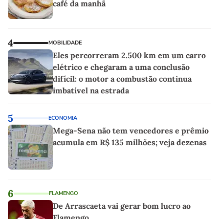
café da manhã
4
MOBILIDADE
Eles percorreram 2.500 km em um carro
elétrico e chegaram a uma conclusão
difícil: o motor a combustão continua
imbatível na estrada
5
ECONOMIA
Mega-Sena não tem vencedores e prêmio
acumula em R$ 135 milhões; veja dezenas
6
FLAMENGO
De Arrascaeta vai gerar bom lucro ao
Flamengo