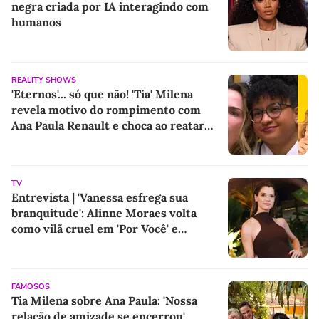
negra criada por IA interagindo com
humanos
REALITY SHOWS
'Eternos'... só que não! 'Tia' Milena
revela motivo do rompimento com
Ana Paula Renault e choca ao reatar
amizade com Samira: 'Abismo que não
é fácil de reverter'
TV
Entrevista | 'Vanessa esfrega sua
branquitude': Alinne Moraes volta
como vilã cruel em 'Por Você' e
promete colocar o racismo em debate
após 5 anos longe das novelas
FAMOSOS
Tia Milena sobre Ana Paula: 'Nossa
relação de amizade se encerrou'