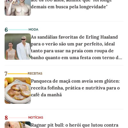
demais em busca pela longevidade"
6
MODA
As sandálias favoritas de Erling Haaland
para o verão são um par perfeito, ideal
tanto para usar na praia com roupa de
banho quanto em uma festa com terno de
linho
7
RECEITAS
Panqueca de maçã com aveia sem glúten:
receita fofinha, prática e nutritiva para o
café da manhã
8
NOTÍCIAS
Ragnar pit bull: o herói que lutou contra