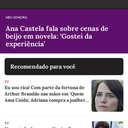
MEU SONORA
Ana Castela fala sobre cenas de
beijo em novela: ‘Gostei da
experiência’
Recomendado para você
TV
Eu sou rica! Com parte da fortuna de
Arthur Brandão nas mãos em 'Quem
Ama Cuida', Adriana compra a joalheria
da família e dá novo passo em vingança
com ajuda de Iuri
TV