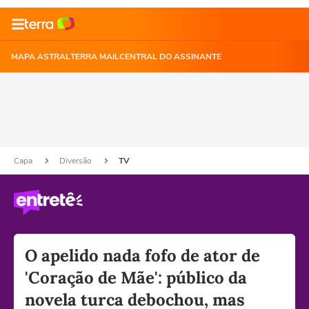
MAPA ASTRAL
TERRA MAIL
CENTRAL DO ASSINANTE
Capa
Diversão
TV
O apelido nada fofo de ator de
'Coração de Mãe': público da
novela turca debochou, mas