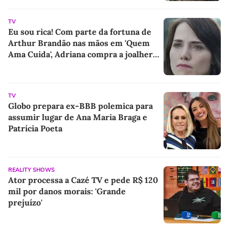
TV
Eu sou rica! Com parte da fortuna de
Arthur Brandão nas mãos em 'Quem
Ama Cuida', Adriana compra a joalheria
da família e dá novo passo em vingança
com ajuda de Iuri
TV
Globo prepara ex-BBB polemica para
assumir lugar de Ana Maria Braga e
Patrícia Poeta
REALITY SHOWS
Ator processa a Cazé TV e pede R$ 120
mil por danos morais: 'Grande
prejuízo'