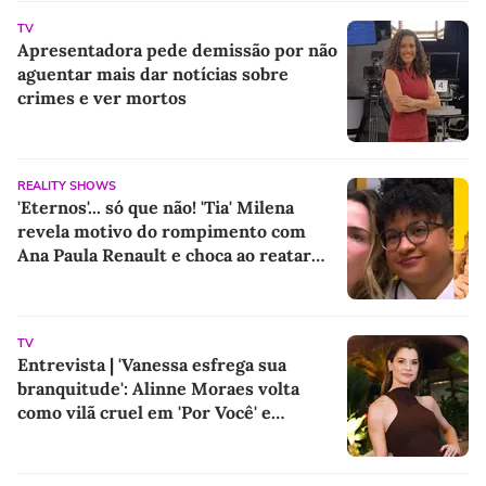
TV
Apresentadora pede demissão por não
aguentar mais dar notícias sobre
crimes e ver mortos
REALITY SHOWS
'Eternos'... só que não! 'Tia' Milena
revela motivo do rompimento com
Ana Paula Renault e choca ao reatar
amizade com Samira: 'Abismo que não
é fácil de reverter'
TV
Entrevista | 'Vanessa esfrega sua
branquitude': Alinne Moraes volta
como vilã cruel em 'Por Você' e
promete colocar o racismo em debate
após 5 anos longe das novelas