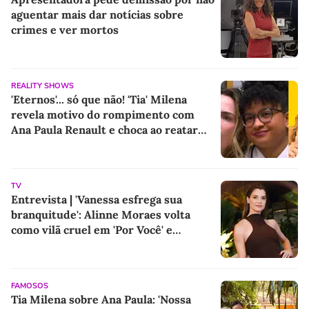
aguentar mais dar notícias sobre
crimes e ver mortos
REALITY SHOWS
'Eternos'... só que não! 'Tia' Milena
revela motivo do rompimento com
Ana Paula Renault e choca ao reatar
amizade com Samira: 'Abismo que não
é fácil de reverter'
TV
Entrevista | 'Vanessa esfrega sua
branquitude': Alinne Moraes volta
como vilã cruel em 'Por Você' e
promete colocar o racismo em debate
após 5 anos longe das novelas
FAMOSOS
Tia Milena sobre Ana Paula: 'Nossa