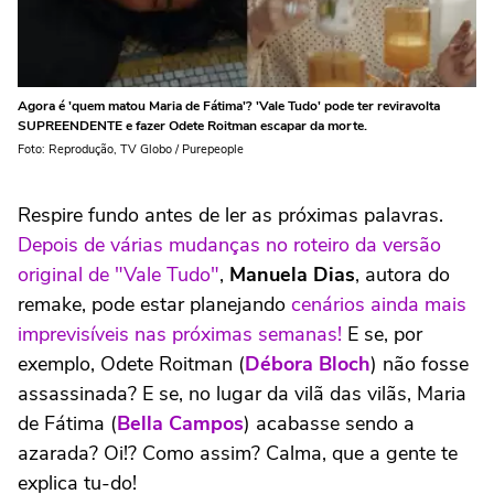
Agora é 'quem matou Maria de Fátima'? 'Vale Tudo' pode ter reviravolta
SUPREENDENTE e fazer Odete Roitman escapar da morte.
Foto: Reprodução, TV Globo / Purepeople
Respire fundo antes de ler as próximas palavras.
Depois de várias mudanças no roteiro da versão
original de "Vale Tudo"
,
Manuela Dias
, autora do
remake, pode estar planejando
cenários ainda mais
imprevisíveis nas próximas semanas!
E se, por
exemplo, Odete Roitman (
Débora Bloch
) não fosse
assassinada? E se, no lugar da vilã das vilãs, Maria
de Fátima (
Bella Campos
) acabasse sendo a
azarada? Oi!? Como assim? Calma, que a gente te
explica tu-do!