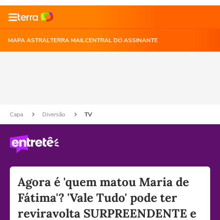
MAPA ASTRAL
TERRA MAIL
CENTRAL DO ASSINANTE
Capa
Diversão
TV
Agora é 'quem matou Maria de
Fátima'? 'Vale Tudo' pode ter
reviravolta SURPREENDENTE e