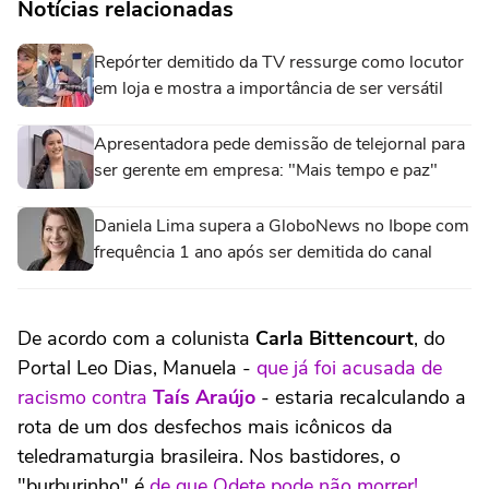
Notícias relacionadas
Repórter demitido da TV ressurge como locutor
em loja e mostra a importância de ser versátil
Apresentadora pede demissão de telejornal para
ser gerente em empresa: "Mais tempo e paz"
Daniela Lima supera a GloboNews no Ibope com
frequência 1 ano após ser demitida do canal
De acordo com a colunista
Carla Bittencourt
, do
Portal Leo Dias, Manuela -
que já foi acusada de
racismo contra
Taís Araújo
- estaria recalculando a
rota de um dos desfechos mais icônicos da
teledramaturgia brasileira. Nos bastidores, o
"burburinho" é
de que Odete pode não morrer!