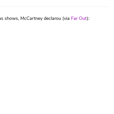
eus shows, McCartney declarou (via
Far Out
):