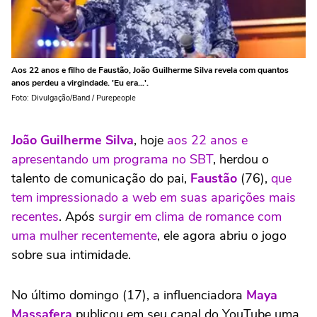
Aos 22 anos e filho de Faustão, João Guilherme Silva revela com quantos
anos perdeu a virgindade. 'Eu era...'.
Foto: Divulgação/Band / Purepeople
João Guilherme Silva
, hoje
aos 22 anos e
apresentando um programa no SBT
, herdou o
talento de comunicação do pai,
Faustão
(76),
que
tem impressionado a web em suas aparições mais
recentes
. Após
surgir em clima de romance com
uma mulher recentemente
, ele agora abriu o jogo
sobre sua intimidade.
No último domingo (17), a influenciadora
Maya
Massafera
publicou em seu canal do YouTube uma