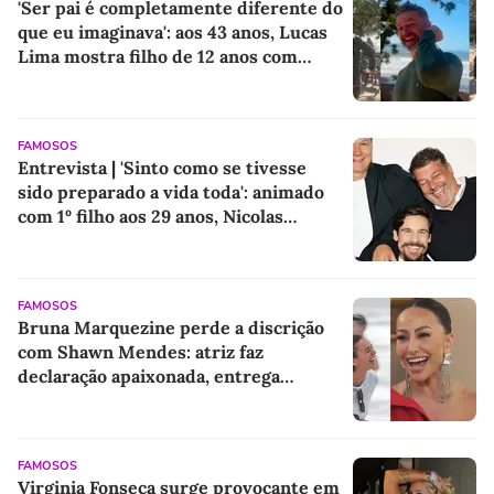
'Ser pai é completamente diferente do
que eu imaginava': aos 43 anos, Lucas
Lima mostra filho de 12 anos com
Sandy em registro raro e faz desabafo
sobre paternidade
FAMOSOS
Entrevista | 'Sinto como se tivesse
sido preparado a vida toda': animado
com 1º filho aos 29 anos, Nicolas
Prattes revela ensinamentos do pai e
do padrasto que levará para criação do
herdeiro com Sabrina Sato
FAMOSOS
Bruna Marquezine perde a discrição
com Shawn Mendes: atriz faz
declaração apaixonada, entrega
apelido fofo e 'derrete' até Sabrina
Sato
FAMOSOS
Virginia Fonseca surge provocante em