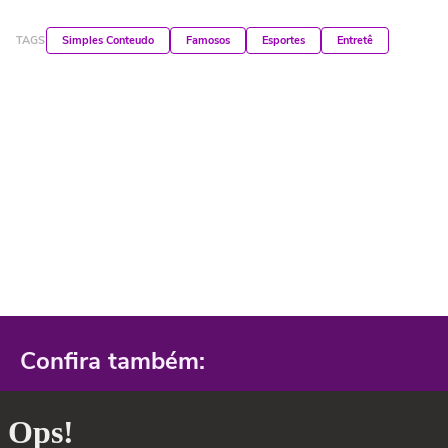
TAGS
Simples Conteudo
Famosos
Esportes
Entretê
Confira também: