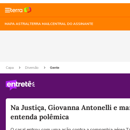
MAPA ASTRAL
TERRA MAIL
CENTRAL DO ASSINANTE
Capa
Diversão
Gente
Na Justiça, Giovanna Antonelli e m
entenda polêmica
O casal entrou com uma ação contra a companhia aérea T