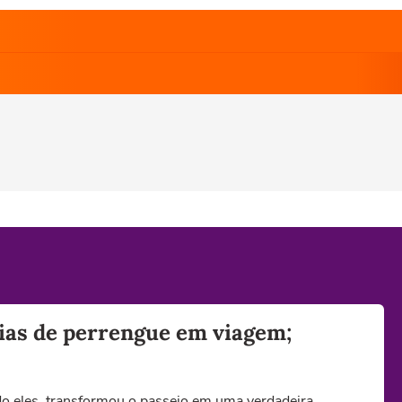
dias de perrengue em viagem;
o eles, transformou o passeio em uma verdadeira