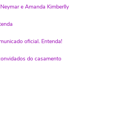
de Neymar e Amanda Kimberlly
ntenda
municado oficial. Entenda!
a convidados do casamento