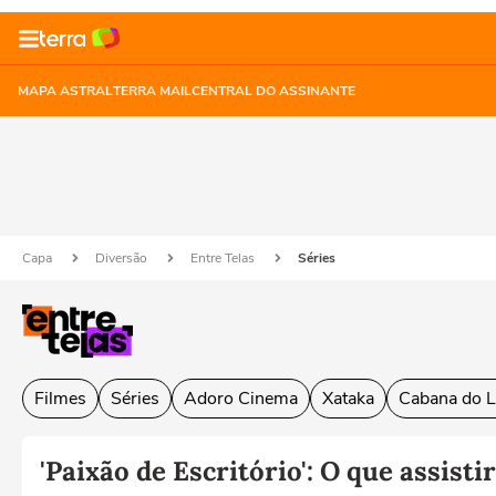
MAPA ASTRAL
TERRA MAIL
CENTRAL DO ASSINANTE
Capa
Diversão
Entre Telas
Séries
Filmes
Séries
Adoro Cinema
Xataka
Cabana do L
'Paixão de Escritório': O que assis