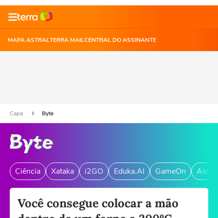
MAPA ASTRAL
TERRA MAIL
CENTRAL DO ASSINANTE
Capa
Byte
Ciência
Xataka
i2GO
Eduka.AI
GameOn
Assin
Você consegue colocar a mão