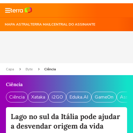
MAPA ASTRAL
TERRA MAIL
CENTRAL DO ASSINANTE
Capa
Byte
Ciência
Ciência
Ciência
Xataka
i2GO
Eduka.AI
GameOn
Assin
Lago no sul da Itália pode ajudar
a desvendar origem da vida