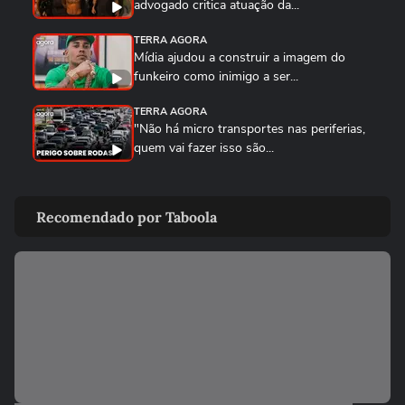
advogado critica atuação da...
TERRA AGORA
Mídia ajudou a construir a imagem do
funkeiro como inimigo a ser...
TERRA AGORA
"Não há micro transportes nas periferias,
quem vai fazer isso são...
TERRA AGORA
"Nenhuma empresa de ônibus quer fazer
Recomendado por Taboola
pequenas quilometragens na...
ROLÊ DE QUEBRADA
Vídeo mostra MC IG sendo assaltado em
SP: maleta tinha R$ 5...
00:19
VISÃO DO CORRE
Como fazer um ar-condicionado caseiro
TERRA AGORA