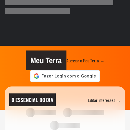
'A gente está muito leniente a pessoas
como o Oruam', diz...
TERRA AGORA
'Já vimos essa história acontecer com o
samba, hip-hop, rap…', diz...
TERRA AGORA
Conheça histórias de Jesus Cristo em
série especial do portal Terra
Meu Terra
Acessar o Meu Terra →
TERRA AGORA
"Crianças se enchem de autoestima
quando veem um Papai Noel...
VISÃO DO CORRE
Rimadores contam como vídeos
O ESSENCIAL DO DIA
Editar interesses →
fortaleceram as batalhas de rima
VISÃO DO CORRE
Bicicleta alerta contra chuvas e enchentes
na periferia de SP