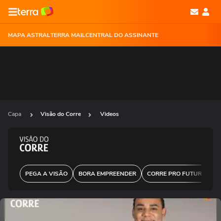
MAPA ASTRAL
TERRA MAIL
CENTRAL DO ASSINANTE
Capa
Visão do Corre
Videos
PEGA A VISÃO
BORA EMPREENDER
CORRE PRO FUTURO
D
Ops!