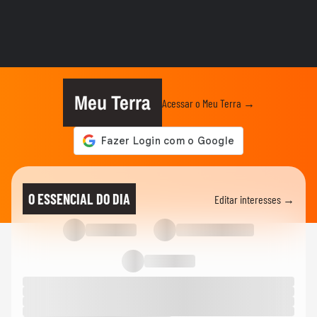
TERRA AGORA
Por que os atores estão recusando
trabalhar em novelas? Jeff...
TERRA AGORA
A mudança climática começa em casa:
como a educação ambiental pode...
Meu Terra
Acessar o Meu Terra →
TERRA AGORA
Manutenção do mandato de Carla
Zambelli deve gerar nova crise...
TERRA AGORA
Cientista brasileiro que inovou ao elaborar
O ESSENCIAL DO DIA
Editar interesses →
'mosquitos da dengue...
TERRA AGORA
Restrição dos celulares em salas de aula
de São Paulo: o que...