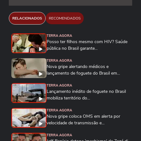
RELACIONADOS
RECOMENDADOS
TERRA AGORA
Posso ter filhos mesmo com HIV? Saúde
pública no Brasil garante...
TERRA AGORA
Nova gripe alertando médicos e
lançamento de foguete do Brasil em...
TERRA AGORA
Lançamento inédito de foguete no Brasil
mobiliza território do...
TERRA AGORA
Nova gripe coloca OMS em alerta por
velocidade de transmissão e...
TERRA AGORA