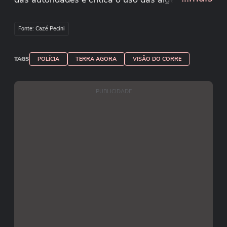
músico: "abuso de poder".
Fonte: Cazé Pecini
TAGS
POLÍCIA
TERRA AGORA
VISÃO DO CORRE
PUBLICIDADE