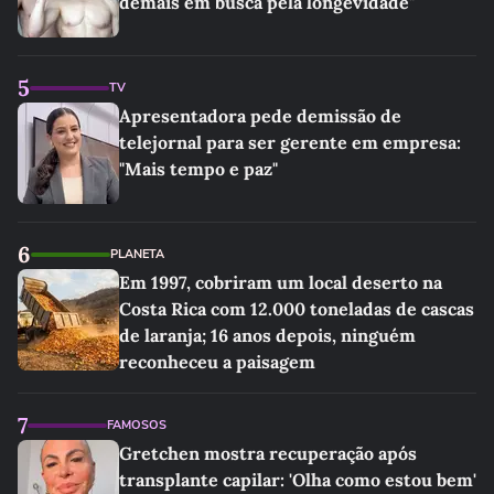
demais em busca pela longevidade"
5
TV
Apresentadora pede demissão de
telejornal para ser gerente em empresa:
"Mais tempo e paz"
6
PLANETA
Em 1997, cobriram um local deserto na
Costa Rica com 12.000 toneladas de cascas
de laranja; 16 anos depois, ninguém
reconheceu a paisagem
7
FAMOSOS
Gretchen mostra recuperação após
transplante capilar: 'Olha como estou bem'