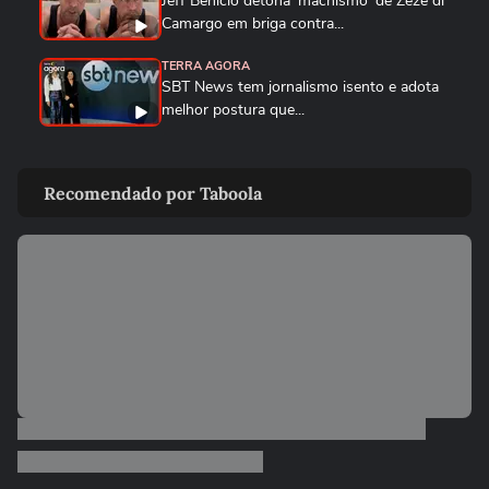
Jeff Benício detona 'machismo' de Zezé di
Camargo em briga contra...
TERRA AGORA
SBT News tem jornalismo isento e adota
melhor postura que...
TERRA AGORA
Há saída para o BBB após a fraca última
Recomendado por Taboola
edição e sucesso de A...
TERRA AGORA
O que esperar da 'guerra' entre GETV e
CazéTV após duelo...
TERRA AGORA
O que muda para Bolsonaro com o PL da
Dosimetria e o roubo de...
TERRA AGORA
Para onde vai Ticiane Pinheiro? Saída de
apresentadora da Record...