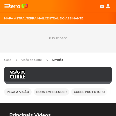
MAPA ASTRAL
TERRA MAIL
CENTRAL DO ASSINANTE
PUBLICIDADE
Capa
Visão do Corre
Simplão
PEGA A VISÃO
BORA EMPREENDER
CORRE PRO FUTURO
DE
Principais Vídeos