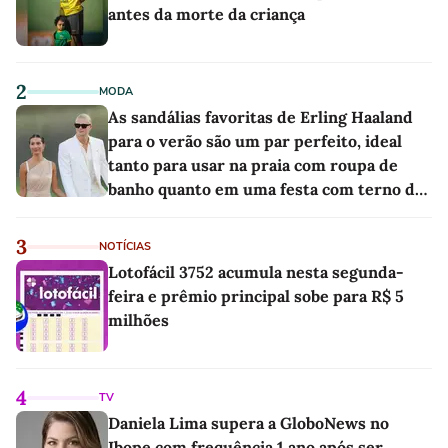
antes da morte da criança
2
MODA
As sandálias favoritas de Erling Haaland
para o verão são um par perfeito, ideal
tanto para usar na praia com roupa de
banho quanto em uma festa com terno de
linho
3
NOTÍCIAS
Lotofácil 3752 acumula nesta segunda-
feira e prêmio principal sobe para R$ 5
milhões
4
TV
Daniela Lima supera a GloboNews no
Ibope com frequência 1 ano após ser