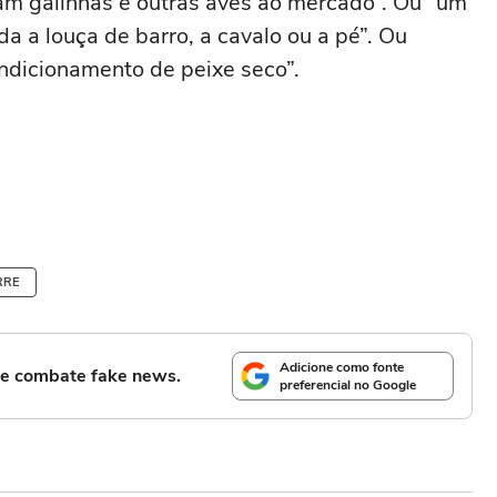
tam galinhas e outras aves ao mercado”. Ou “um
da a louça de barro, a cavalo ou a pé”. Ou
ondicionamento de peixe seco”.
RRE
Adicione como fonte
l e combate fake news.
preferencial no Google