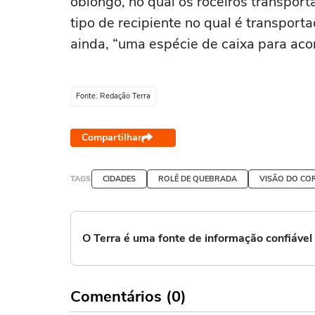
oblongo, no qual os roceiros transpor
tipo de recipiente no qual é transporta
ainda, “uma espécie de caixa para ac
Fonte: Redação Terra
Compartilhar
TAGS
CIDADES
ROLÊ DE QUEBRADA
VISÃO DO CO
O Terra é uma fonte de informação confiáve
Comentários (0)