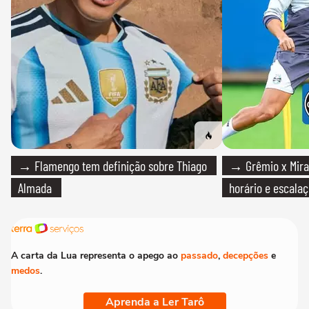
→ Flamengo tem definição sobre Thiago
→ Grêmio x Mirass
Almada
horário e escalaç
A carta da Lua representa o apego ao
passado
,
decepções
e
medos
.
Aprenda a Ler Tarô