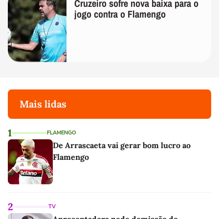
Cruzeiro sofre nova baixa para o
jogo contra o Flamengo
Mais lidas
1
FLAMENGO
De Arrascaeta vai gerar bom lucro ao
Flamengo
2
TV