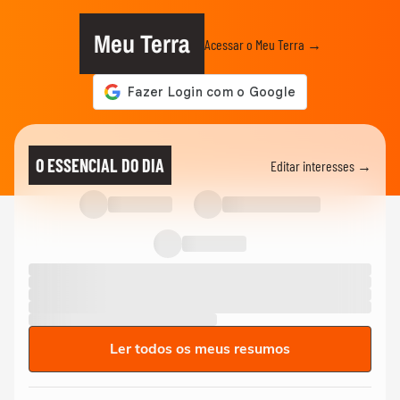
Meu Terra
Acessar o Meu Terra →
O ESSENCIAL DO DIA
Editar interesses →
Ler todos os meus resumos