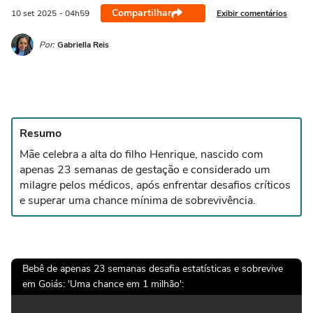
Compartilhar
Exibir comentários
10 set
2025
- 04h59
Por:
Gabriella Reis
Resumo
Mãe celebra a alta do filho Henrique, nascido com
apenas 23 semanas de gestação e considerado um
milagre pelos médicos, após enfrentar desafios críticos
e superar uma chance mínima de sobrevivência.
Bebê de apenas 23 semanas desafia estatísticas e sobrevive
em Goiás: 'Uma chance em 1 milhão':