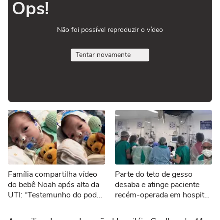
Ops!
Não foi possível reproduzir o vídeo
Tentar novamente
Família compartilha vídeo
Parte do teto de gesso
do bebê Noah após alta da
desaba e atinge paciente
UTI: “Testemunho do poder
recém-operada em hospital
de Deus”
no Recife