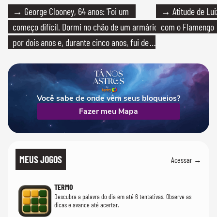
→ George Clooney, 64 anos: 'Foi um
→ Atitude de Luiz
começo difícil. Dormi no chão de um armário
com o Flamengo
por dois anos e, durante cinco anos, fui de
bicicleta aos testes de elenco'
Você sabe de onde vêm seus bloqueios?
Fazer meu Mapa
MEUS JOGOS
Acessar →
TERMO
Descubra a palavra do dia em até 6 tentativas. Observe as
dicas e avance até acertar.