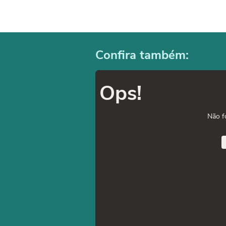
Confira também:
Ops!
Não f