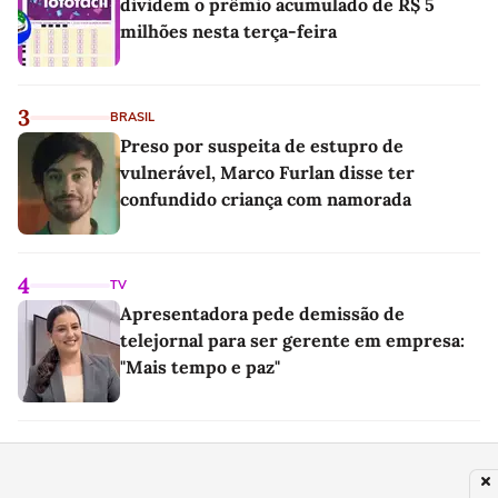
dividem o prêmio acumulado de R$ 5
milhões nesta terça-feira
3
BRASIL
Preso por suspeita de estupro de
vulnerável, Marco Furlan disse ter
confundido criança com namorada
4
TV
Apresentadora pede demissão de
telejornal para ser gerente em empresa:
"Mais tempo e paz"
5
PLANETA
Em 1997, cobriram um local deserto na