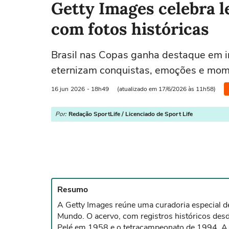
Getty Images celebra l
com fotos históricas
Brasil nas Copas ganha destaque em i
eternizam conquistas, emoções e mom
16 jun
2026
- 18h49
(atualizado em 17/6/2026 às 11h58)
Por:
Redação SportLife / Licenciado de Sport Life
Resumo
A Getty Images reúne uma curadoria especial de
Mundo. O acervo, com registros históricos de
Pelé em 1958 e o tetracampeonato de 1994. A co