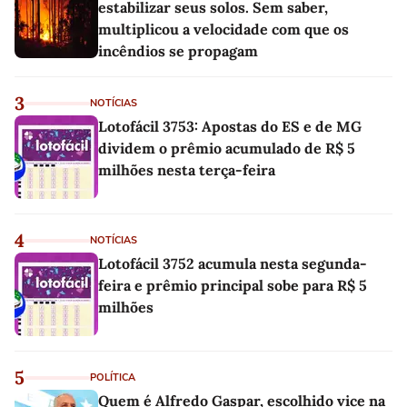
estabilizar seus solos. Sem saber,
multiplicou a velocidade com que os
incêndios se propagam
3
NOTÍCIAS
Lotofácil 3753: Apostas do ES e de MG
dividem o prêmio acumulado de R$ 5
milhões nesta terça-feira
4
NOTÍCIAS
Lotofácil 3752 acumula nesta segunda-
feira e prêmio principal sobe para R$ 5
milhões
5
POLÍTICA
Quem é Alfredo Gaspar, escolhido vice na