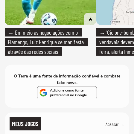
→ Em meio as negociações com o
→ 'Ciclone-bomb
Flamengo, Luiz Henrique se manifesta
vendavais devem a
através das redes sociais
feira, alerta Inme
O Terra é uma fonte de informação confiável e combate
fake news.
Adicione como fonte
preferencial no Google
MEUS JOGOS
Acessar →