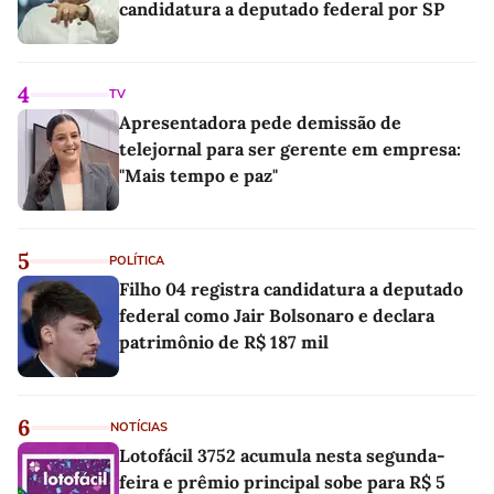
candidatura a deputado federal por SP
4
TV
Apresentadora pede demissão de
telejornal para ser gerente em empresa:
"Mais tempo e paz"
5
POLÍTICA
Filho 04 registra candidatura a deputado
federal como Jair Bolsonaro e declara
patrimônio de R$ 187 mil
6
NOTÍCIAS
Lotofácil 3752 acumula nesta segunda-
feira e prêmio principal sobe para R$ 5