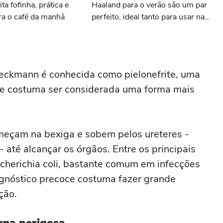
ita fofinha, prática e
Haaland para o verão são um par
ara o café da manhã
perfeito, ideal tanto para usar na
praia com roupa de banho quanto
em uma festa com terno de linho
ieckmann é conhecida como pielonefrite, uma
s e costuma ser considerada uma forma mais
omeçam na bexiga e sobem pelos ureteres -
 até alcançar os órgãos. Entre os principais
cherichia coli, bastante comum em infecções
iagnóstico precoce costuma fazer grande
ção.