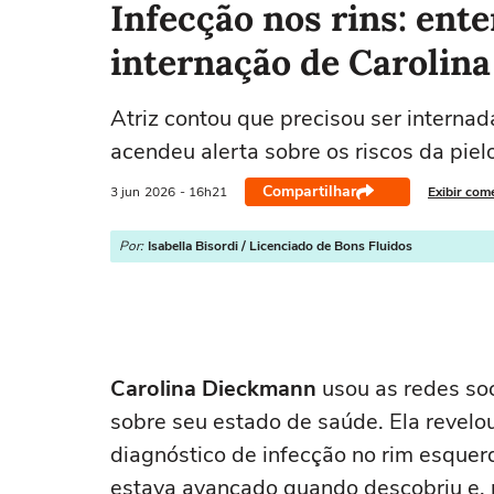
Infecção nos rins: ent
internação de Carolin
Atriz contou que precisou ser internad
acendeu alerta sobre os riscos da piel
Compartilhar
3 jun
2026
- 16h21
Exibir com
Por:
Isabella Bisordi / Licenciado de Bons Fluidos
Carolina Dieckmann
usou as redes soci
sobre seu estado de saúde. Ela revelo
diagnóstico de infecção no rim esquerd
estava avançado quando descobriu e, p