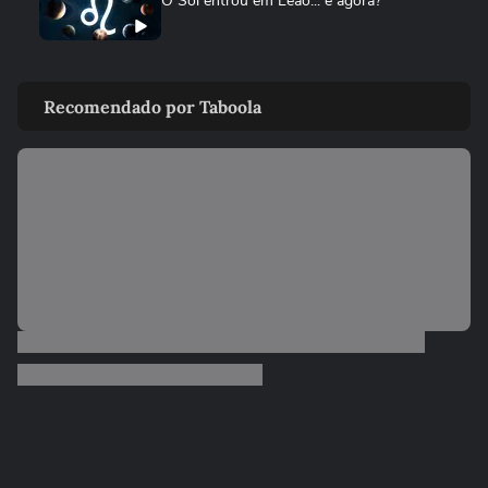
O Sol entrou em Leão... e agora?
VIDA E ESTILO
Creatina vence? Saiba como armazenar o
Recomendado por Taboola
suplemento para não empedrar
DEGUSTA
Sem banana? Faça este bolo de maçã no
liquidificador
VIDA E ESTILO
Cães e gatos precisam comer mais no
frio?
DEGUSTA
Como fazer bolo mesclado igual ao da
padaria, mas gastando pouco
NOTÍCIAS
‘Caminhão-pipa de bençãos’: padre viraliza
ao abençoar fiéis com...