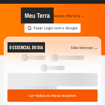
ANDRÉ MANTOVANNI
Veja as previsões da semana para todos
os signos com André Mantovanni
Meu Terra
Acessar o Meu Terra →
ANDRÉ MANTOVANNI
Veja quais foram as previsões de André
Mantovanni para todos os...
ANDRÉ MANTOVANNI
Céu da Semana: André Mantovanni
O ESSENCIAL DO DIA
Editar interesses →
explica as energias e o que muda...
ANDRÉ MANTOVANNI
André Mantovanni revela os signos que
mais se destacam nesta...
Ler todos os meus resumos