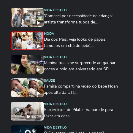
VIDA E ESTILO
'Comecei por necessidade de criança':
artista transforma tubos de...
MODA
Dia dos Pais: veja looks de papais
famosos em chá de bebê,...
VIDA E ESTILO
Menina russa se surpreende ao ganhar
doces e bolo em aniversário em SP
SAÚDE
Família compartilha vídeo do bebê Noah
após alta da UTI:...
VIDA E ESTILO
5 exercícios de Pilates na parede para
fazer em casa
00:25
VIDA E ESTILO