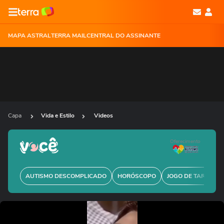
MAPA ASTRAL
TERRA MAIL
CENTRAL DO ASSINANTE
Capa
Vida e Estilo
Videos
Oferecimento
AUTISMO DESCOMPLICADO
HORÓSCOPO
JOGO DE TARÔ GRÁ
Ops!