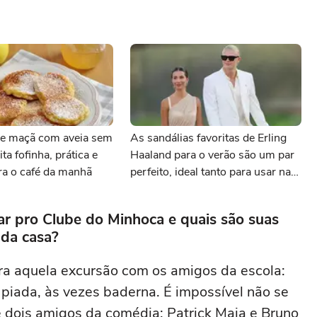
e maçã com aveia sem
As sandálias favoritas de Erling
ita fofinha, prática e
Haaland para o verão são um par
ara o café da manhã
perfeito, ideal tanto para usar na
praia com roupa de banho quanto
em uma festa com terno de linho
r pro Clube do Minhoca e quais são suas
 da casa?
ra aquela excursão com os amigos da escola:
 piada, às vezes baderna. É impossível não se
e dois amigos da comédia: Patrick Maia e Bruno