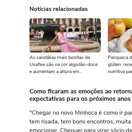
Notícias relacionadas
As sandálias mais bonitas da
Panqueca d
Usaflex são na cor algodão-doce
glúten: rece
e aumentam a altura em
nutritiva p
centímetros sem comprometer o
conforto
Como ficaram as emoções ao retorna
expectativas para os próximos anos
"Chegar no novo Minhoca é como ir pa
tem risada, tem bons encontros, muita
emocionar. Cheguei para virar sócio d