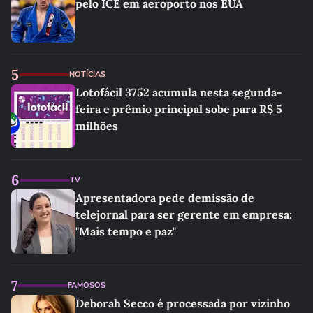
pelo ICE em aeroporto nos EUA
5
NOTÍCIAS
Lotofácil 3752 acumula nesta segunda-
feira e prêmio principal sobe para R$ 5
milhões
6
TV
Apresentadora pede demissão de
telejornal para ser gerente em empresa:
"Mais tempo e paz"
7
FAMOSOS
Deborah Secco é processada por vizinho