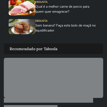
DEGUSTA
Qual é a melhor carne de porco para
quem quer emagrecer?
DEGUSTA
Sem banana? Faça este bolo de maçã no
liquidificador
DEGUSTA
Como fazer bolo mesclado igual ao da
Recomendado por Taboola
padaria, mas gastando pouco
DEGUSTA
Nunca mais faça coração de galinha
borrachudo!
00:22
DEGUSTA
Como plantar gengibre em casa do jeito
certo
DEGUSTA
Veja como limpar a airfryer em poucos
minutos sem estragar o...