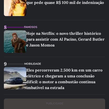
que pede quase R$ 100 mil de indenização
8
FAMOSOS
Hoje na Netflix: o novo thriller histórico
para assistir com Al Pacino, Gerard Butler
e Jason Momoa
9
MOBILIDADE
Eles percorreram 2.500 km em um carro
elétrico e chegaram a uma conclusão
difícil: o motor a combustão continua
imbatível na estrada
PUBLICIDADE