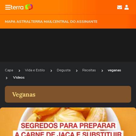
MAPA ASTRAL
TERRA MAIL
CENTRAL DO ASSINANTE
Capa
Vida e Estilo
Degusta
Receitas
veganas
Videos
Veganas
Ops!
Não foi possível reproduzir o vídeo