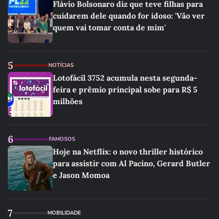
Flávio Bolsonaro diz que teve filhas para
cuidarem dele quando for idoso: 'Vão ver
quem vai tomar conta de mim'
5
NOTÍCIAS
Lotofácil 3752 acumula nesta segunda-
feira e prêmio principal sobe para R$ 5
milhões
6
FAMOSOS
Hoje na Netflix: o novo thriller histórico
para assistir com Al Pacino, Gerard Butler
e Jason Momoa
7
MOBILIDADE