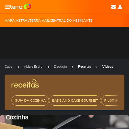
MAPA ASTRAL
TERRA MAIL
CENTRAL DO ASSINANTE
Capa
Vida e Estilo
Degusta
Receitas
Videos
GUIA DA COZINHA
BAKE AND CAKE GOURMET
PILOTANDO F
Ops!