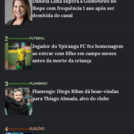
Daniela Lima supera a GloboNews no
Ibope com frequência 1 ano após ser
demitida do canal
2
FUTEBOL
Jogador do Ypiranga FC fez homenagem
ao entrar com filho em campo meses
antes da morte da criança
3
FLAMENGO
Flamengo: Diego Ribas dá boas-vindas
para Thiago Almada, alvo do clube
4
ELEIÇÕES