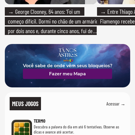
→ George Clooney, 64 anos: 'Foi um
→ Entre Thiago A
começo difícil. Dormi no chão de um armário
Flamengo recebeu
por dois anos e, durante cinco anos, fui de
bicicleta aos testes de elenco'
Você sabe de onde vêm seus bloqueios?
Fazer meu Mapa
MEUS JOGOS
Acessar →
TERMO
Descubra a palavra do dia em até 6 tentativas. Observe as
dicas e avance até acertar.