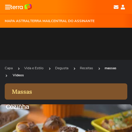
MAPA ASTRAL
TERRA MAIL
CENTRAL DO ASSINANTE
Capa
Vida e Estilo
Degusta
Receitas
massas
Videos
Massas
Ops!
Não foi possível reproduzir o vídeo