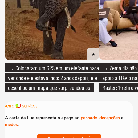
→ Colocaram um GPS em um elefante para
→ Zema diz não v
ver onde ele estava indo; 2 anos depois, ele
apoio a Flávio no 
desenhou um mapa que surpreendeu os
Master: 'Prefiro 
cientistas
PT'
A carta da Lua representa o apego ao
passado
,
decepções
e
medos
.