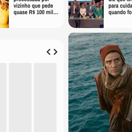
vizinho que pede
para cuid
quase R$ 100 mil
quando fo
de indenização
'Vão ver 
tomar con
mim'