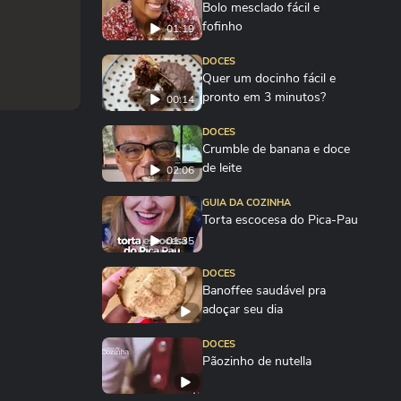
Bolo mesclado fácil e
fofinho
01:19
DOCES
Quer um docinho fácil e
pronto em 3 minutos?
00:14
DOCES
Crumble de banana e doce
de leite
02:06
GUIA DA COZINHA
Torta escocesa do Pica-Pau
01:35
DOCES
Banoffee saudável pra
adoçar seu dia
DOCES
Pãozinho de nutella