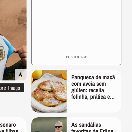
PUBLICIDADE
Panqueca de maçã
com aveia sem
bre Thiago
glúten: receita
fofinha, prática e
nutritiva para o
café da manhã
lsonaro
As sandálias
ve filhas
favoritas de Erling