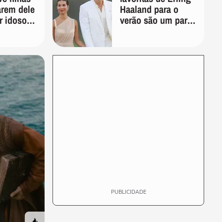
arem dele
Haaland para o
r idoso:
verão são um par
quem vai
perfeito, ideal tanto
ta de
para usar na praia
com roupa de
banho quanto em
uma festa com
terno de linho
PUBLICIDADE