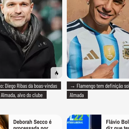
: Diego Ribas dá boas-vindas
→ Flamengo tem definição so
 Almada, alvo do clube
Almada
Deborah Secco é
Flávio Bo
processada por
diz que te