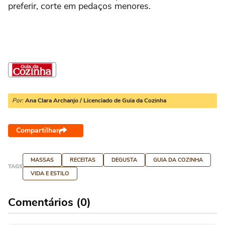
preferir, corte em pedaços menores.
Por:
Ana Clara Archanjo / Licenciado de Guia da Cozinha
Compartilhar
MASSAS
RECEITAS
DEGUSTA
GUIA DA COZINHA
TAGS
VIDA E ESTILO
Comentários (0)