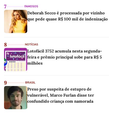
7
FAMOSOS
Deborah Secco é processada por vizinho
que pede quase R$ 100 mil de indenização
8
NOTÍCIAS
Lotofácil 3752 acumula nesta segunda-
feira e prêmio principal sobe para R$ 5
milhões
9
BRASIL
Preso por suspeita de estupro de
vulnerável, Marco Furlan disse ter
confundido criança com namorada