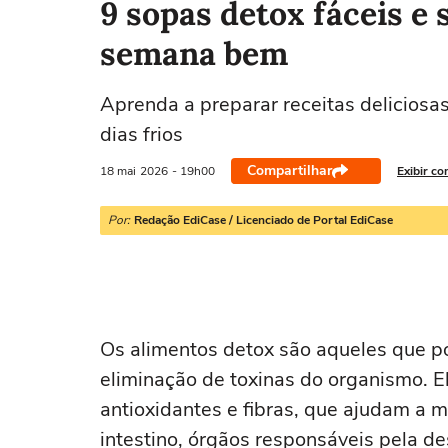
9 sopas detox fáceis e
semana bem
Aprenda a preparar receitas deliciosa
dias frios
Compartilhar
18 mai
2026
- 19h00
Exibir co
Por:
Redação EdiCase / Licenciado de Portal EdiCase
Os alimentos detox são aqueles que p
eliminação de toxinas do organismo. El
antioxidantes e fibras, que ajudam a m
intestino, órgãos responsáveis pela de