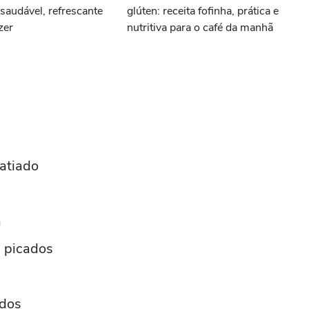
audável, refrescante
glúten: receita fofinha, prática e
azer
nutritiva para o café da manhã
fatiado
a
e picados
ados