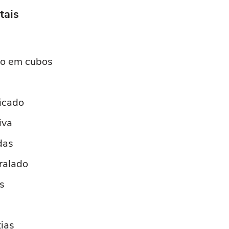
tais
do em cubos
icado
iva
das
ralado
s
ias