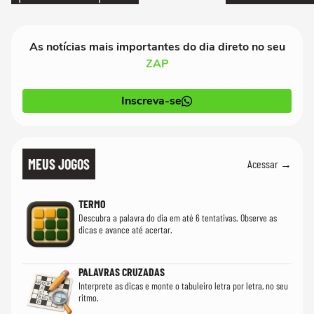
As notícias mais importantes do dia direto no seu
ZAP
Inscreva-se
MEUS JOGOS
Acessar →
TERMO
Descubra a palavra do dia em até 6 tentativas. Observe as
dicas e avance até acertar.
PALAVRAS CRUZADAS
Interprete as dicas e monte o tabuleiro letra por letra, no seu
ritmo.