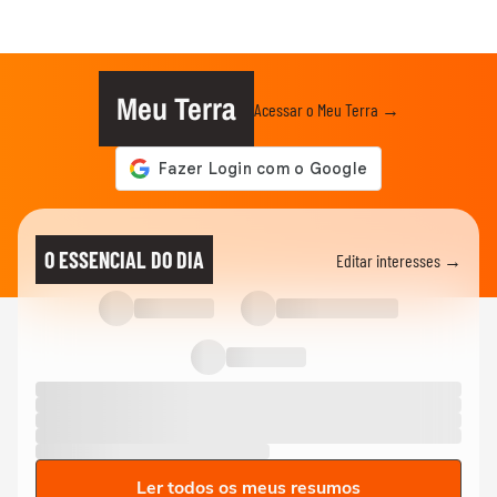
Meu Terra
Acessar o Meu Terra →
O ESSENCIAL DO DIA
Editar interesses →
Ler todos os meus resumos