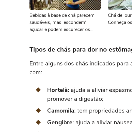
Bebidas à base de chá parecem
Chá de lou
saudáveis, mas 'escondem'
Conheça os
açúcar e podem escurecer os
dentes
Tipos de chás para dor no estôm
Entre alguns dos
chás
indicados para 
com:
Hortelã:
ajuda a aliviar espasmo
promover a digestão;
Camomila
: tem propriedades an
Gengibre
: ajuda a aliviar náus