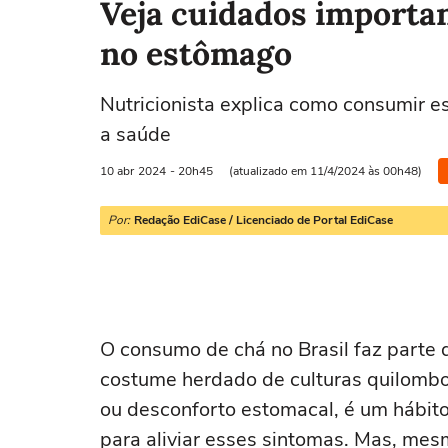
Veja cuidados importan
no estômago
Nutricionista explica como consumir e
a saúde
10 abr
2024
- 20h45
(atualizado em 11/4/2024 às 00h48)
Por:
Redação EdiCase / Licenciado de Portal EdiCase
O consumo de chá no Brasil faz parte 
costume herdado de culturas quilombola
ou desconforto estomacal, é um hábit
para aliviar esses sintomas. Mas, mes