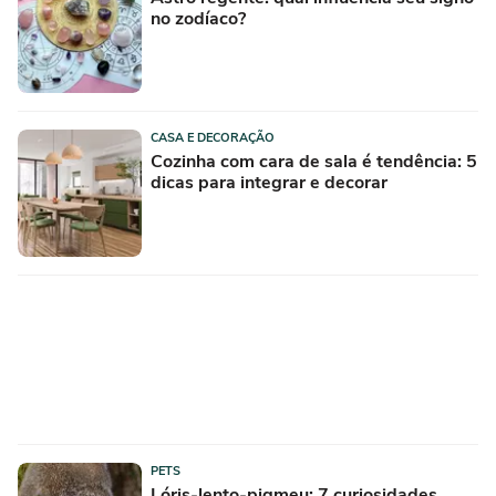
no zodíaco?
CASA E DECORAÇÃO
Cozinha com cara de sala é tendência: 5
dicas para integrar e decorar
PETS
Lóris-lento-pigmeu: 7 curiosidades