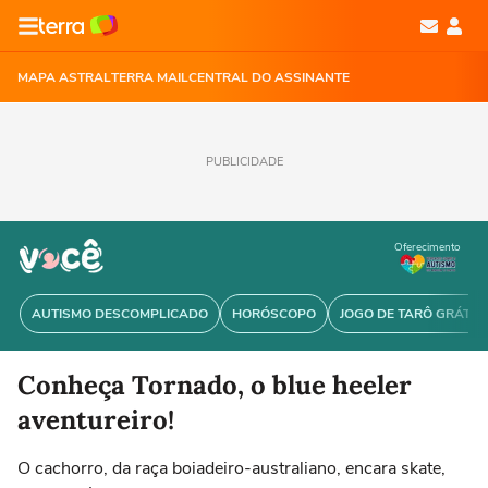
MAPA ASTRAL
TERRA MAIL
CENTRAL DO ASSINANTE
PUBLICIDADE
Oferecimento
AUTISMO DESCOMPLICADO
HORÓSCOPO
JOGO DE TARÔ GRÁTIS
Conheça Tornado, o blue heeler
aventureiro!
O cachorro, da raça boiadeiro-australiano, encara skate,